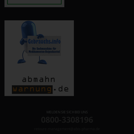
MELDEN SIE SICH BEI UNS
0800-3308196
retoure-management@abis-pharma.de