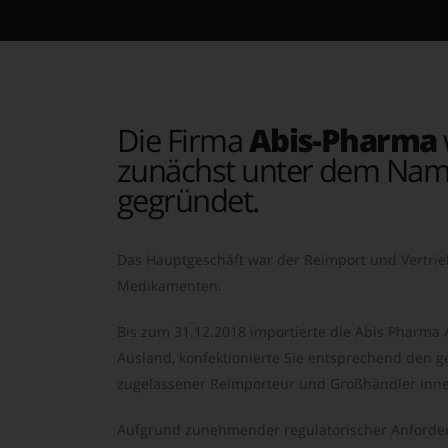
Die Firma
Abis-Pharma
zunächst unter dem Nam
gegründet.
Das Hauptgeschäft war der Reimport und Vertrie
Medikamenten.
Bis zum 31.12.2018 importierte die Abis Pharma
Ausland, konfektionierte Sie entsprechend den ge
zugelassener Reimporteur und Großhändler inne
Aufgrund zunehmender regulatorischer Anforder