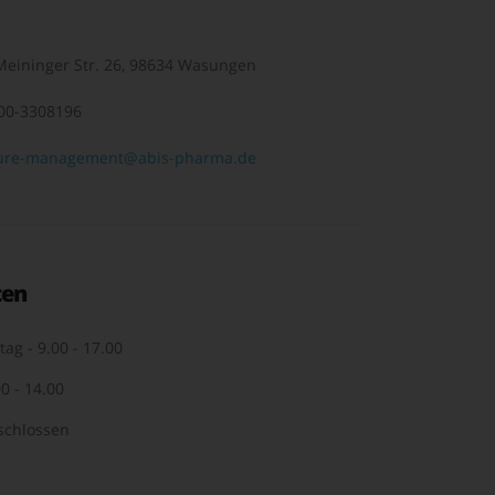
eininger Str. 26, 98634 Wasungen
00-3308196
ure-management@abis-pharma.de
ten
tag - 9.00 - 17.00
0 - 14.00
schlossen