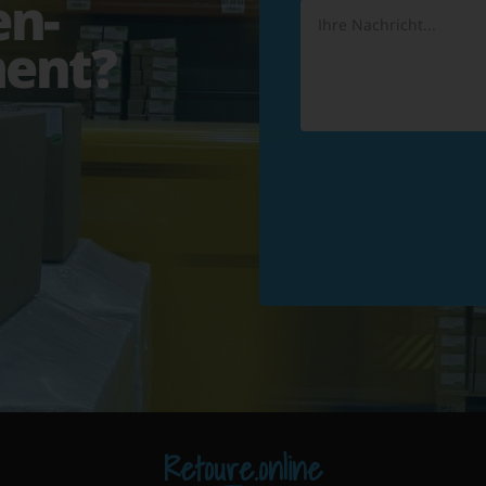
en-
ent?
Retoure.online