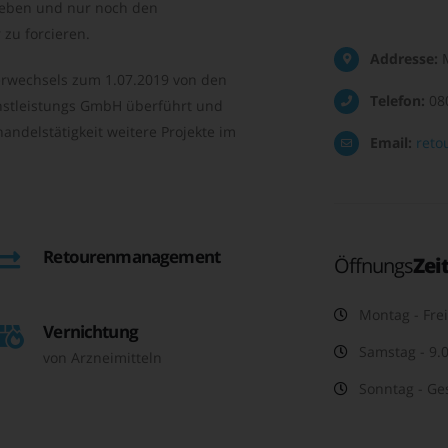
geben und nur noch den
zu forcieren.
Addresse:
M
rwechsels zum 1.07.2019 von den
Telefon:
08
nstleistungs GmbH überführt und
andelstätigkeit weitere Projekte im
Email:
reto
Retourenmanagement
Öffnungs
Zei
Montag - Frei
Vernichtung
Samstag - 9.0
von Arzneimitteln
Sonntag - Ge