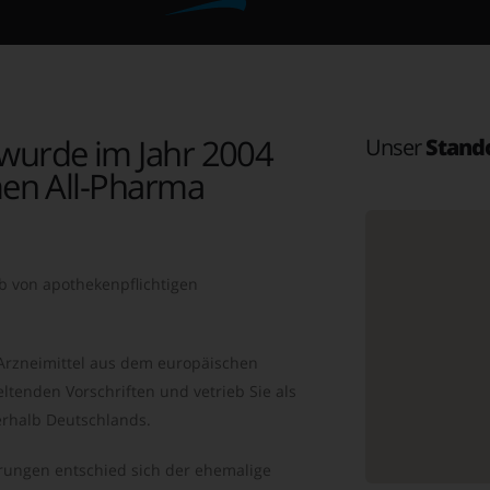
wurde im Jahr 2004
Unser
Stand
en All-Pharma
b von apothekenpflichtigen
 Arzneimittel aus dem europäischen
ltenden Vorschriften und vetrieb Sie als
rhalb Deutschlands.
ungen entschied sich der ehemalige