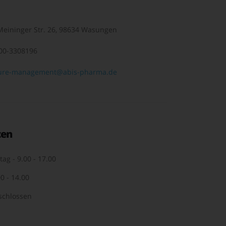
eininger Str. 26, 98634 Wasungen
00-3308196
ure-management@abis-pharma.de
ten
tag - 9.00 - 17.00
0 - 14.00
schlossen