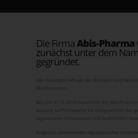
Die Firma
Abis-Pharma
zunächst unter dem Nam
gegründet.
Das Hauptgeschäft war der Reimport und Vertrie
Medikamenten.
Bis zum 31.12.2018 importierte die Abis Pharma
Ausland, konfektionierte Sie entsprechend den ge
zugelassener Reimporteur und Großhändler inne
Aufgrund zunehmender regulatorischer Anforder