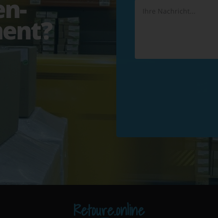
en-
ent?
Retoure.online