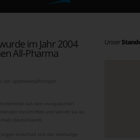
wurde im Jahr 2004
Unser
Stand
en All-Pharma
b von apothekenpflichtigen
 Arzneimittel aus dem europäischen
ltenden Vorschriften und vetrieb Sie als
rhalb Deutschlands.
ungen entschied sich der ehemalige