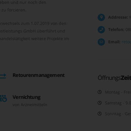
geben und nur noch den
zu forcieren.
Addresse:
M
rwechsels zum 1.07.2019 von den
Telefon:
08
nstleistungs GmbH überführt und
andelstätigkeit weitere Projekte im
Email:
reto
Retourenmanagement
Öffnungs
Zei
Montag - Frei
Vernichtung
Samstag - 9.0
von Arzneimitteln
Sonntag - Ge