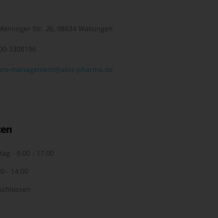
eininger Str. 26, 98634 Wasungen
00-3308196
ure-management@abis-pharma.de
ten
tag - 9.00 - 17.00
0 - 14.00
schlossen