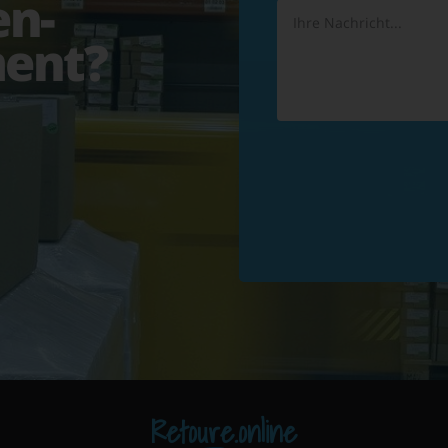
en-
ent?
Retoure.online