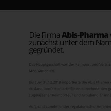
Die Firma
Abis-Pharma
zunächst unter dem Nam
gegründet.
Das Hauptgeschäft war der Reimport und Vertrie
Medikamenten.
Bis zum 31.12.2018 importierte die Abis Pharma
Ausland, konfektionierte Sie entsprechend den ge
zugelassener Reimporteur und Großhändler inne
Aufgrund zunehmender regulatorischer Anforder