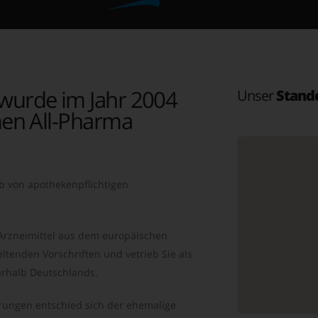
wurde im Jahr 2004
Unser
Stand
en All-Pharma
b von apothekenpflichtigen
 Arzneimittel aus dem europäischen
ltenden Vorschriften und vetrieb Sie als
rhalb Deutschlands.
ungen entschied sich der ehemalige