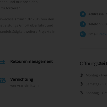
geben und nur noch den
zu forcieren.
Addresse:
M
rwechsels zum 1.07.2019 von den
Telefon:
08
nstleistungs GmbH überführt und
andelstätigkeit weitere Projekte im
Email:
reto
Retourenmanagement
Öffnungs
Zei
Montag - Frei
Vernichtung
Samstag - 9.0
von Arzneimitteln
Sonntag - Ge