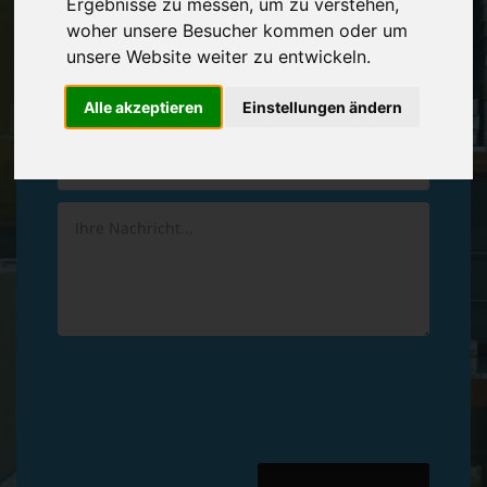
Ergebnisse zu messen, um zu verstehen,
Vereinbaren Sie einen
Rückruf
woher unsere Besucher kommen oder um
unsere Website weiter zu entwickeln.
Hinterlassen Sie uns gern eine persönliche Nachricht.
Alle akzeptieren
Einstellungen ändern