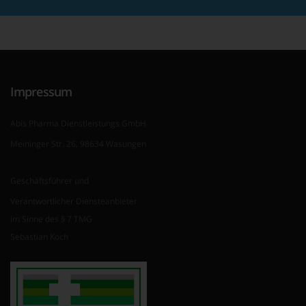
Impressum
Abis Pharma Dienstleistungs GmbH
Meininger Str. 26, 98634 Wasungen
Geschäftsführer und
Verantwortlicher Diensteanbieter
im Sinne des § 7 TMG
Sebastian Koch