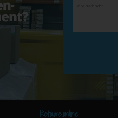
en-
ent?
Retoure.online