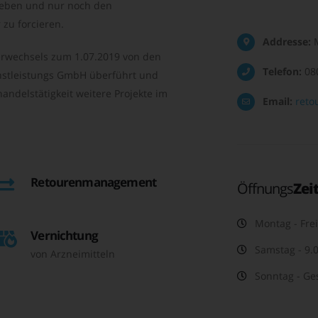
geben und nur noch den
zu forcieren.
Addresse:
M
rwechsels zum 1.07.2019 von den
Telefon:
08
nstleistungs GmbH überführt und
andelstätigkeit weitere Projekte im
Email:
reto
Retourenmanagement
Öffnungs
Zei
Montag - Frei
Vernichtung
Samstag - 9.0
von Arzneimitteln
Sonntag - Ge