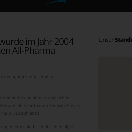
wurde im Jahr 2004
Unser
Stand
en All-Pharma
b von apothekenpflichtigen
 Arzneimittel aus dem europäischen
ltenden Vorschriften und vetrieb Sie als
rhalb Deutschlands.
ungen entschied sich der ehemalige