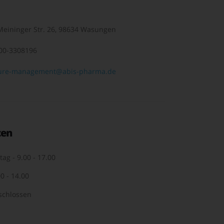
eininger Str. 26, 98634 Wasungen
00-3308196
ure-management@abis-pharma.de
ten
tag - 9.00 - 17.00
0 - 14.00
schlossen