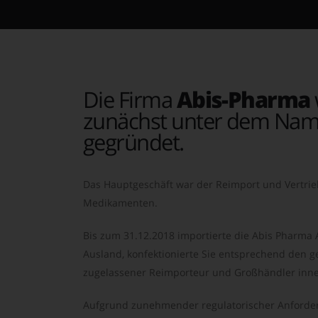
Die Firma
Abis-Pharma
zunächst unter dem Nam
gegründet.
Das Hauptgeschäft war der Reimport und Vertrie
Medikamenten.
Bis zum 31.12.2018 importierte die Abis Pharma
Ausland, konfektionierte Sie entsprechend den ge
zugelassener Reimporteur und Großhändler inne
Aufgrund zunehmender regulatorischer Anforder