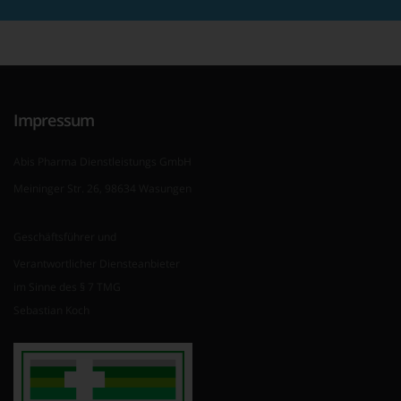
Impressum
Abis Pharma Dienstleistungs GmbH
Meininger Str. 26, 98634 Wasungen
Geschäftsführer und
Verantwortlicher Diensteanbieter
im Sinne des § 7 TMG
Sebastian Koch