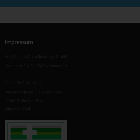
Impressum
Abis Pharma Dienstleistungs GmbH
Meininger Str. 26, 98634 Wasungen
Geschäftsführer und
Verantwortlicher Diensteanbieter
im Sinne des § 7 TMG
Sebastian Koch