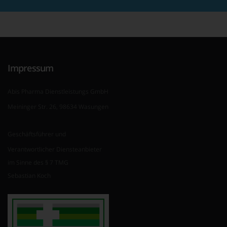
Impressum
Abis Pharma Dienstleistungs GmbH
Meininger Str. 26, 98634 Wasungen
Geschäftsführer und
Verantwortlicher Diensteanbieter
im Sinne des § 7 TMG
Sebastian Koch