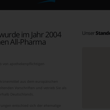
wurde im Jahr 2004
Unser
Stand
en All-Pharma
b von apothekenpflichtigen
 Arzneimittel aus dem europäischen
ltenden Vorschriften und vetrieb Sie als
rhalb Deutschlands.
ungen entschied sich der ehemalige