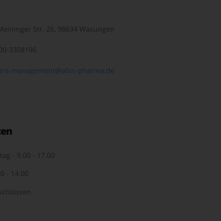
eininger Str. 26, 98634 Wasungen
00-3308196
ure-management@abis-pharma.de
ten
tag - 9.00 - 17.00
0 - 14.00
schlossen