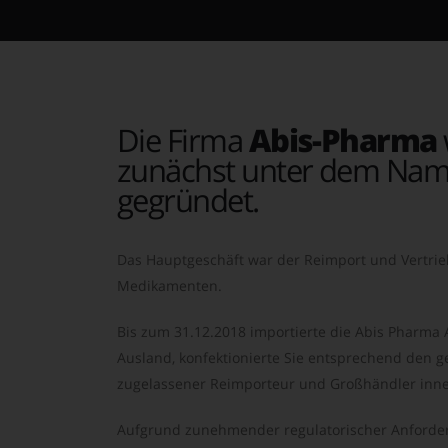
Die Firma
Abis-Pharma
zunächst unter dem Nam
gegründet.
Das Hauptgeschäft war der Reimport und Vertrie
Medikamenten.
Bis zum 31.12.2018 importierte die Abis Pharma
Ausland, konfektionierte Sie entsprechend den ge
zugelassener Reimporteur und Großhändler inne
Aufgrund zunehmender regulatorischer Anforder