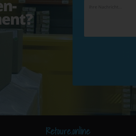
en-
ent?
Retoure.online