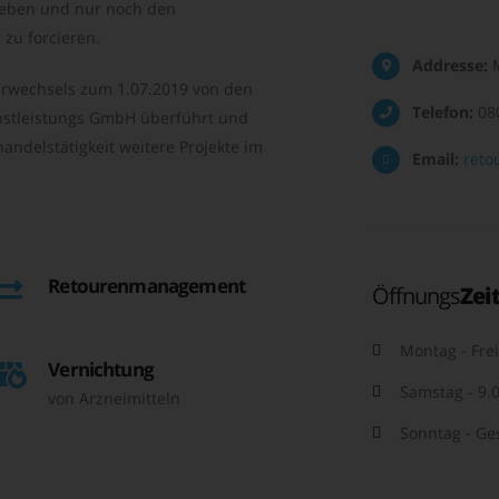
geben und nur noch den
zu forcieren.
Addresse:
M
rwechsels zum 1.07.2019 von den
Telefon:
08
nstleistungs GmbH überführt und
andelstätigkeit weitere Projekte im
Email:
reto
Retourenmanagement
Öffnungs
Zei
Montag - Frei
Vernichtung
Samstag - 9.0
von Arzneimitteln
Sonntag - Ge