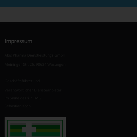
Impressum
Abis Pharma Dienstleistungs GmbH
Meininger Str. 26, 98634 Wasungen
Geschäftsführer und
Verantwortlicher Diensteanbieter
im Sinne des § 7 TMG
Sebastian Koch