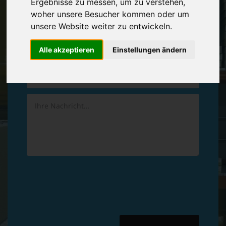
Ergebnisse zu messen, um zu verstehen,
Vereinbaren Sie einen
Rückruf
woher unsere Besucher kommen oder um
unsere Website weiter zu entwickeln.
Hinterlassen Sie uns gern eine persönliche Nachricht.
Alle akzeptieren
Einstellungen ändern