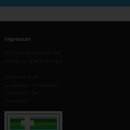
Impressum
Abis Pharma Dienstleistungs GmbH
Meininger Str. 26, 98634 Wasungen
Geschäftsführer und
Verantwortlicher Diensteanbieter
im Sinne des § 7 TMG
Sebastian Koch