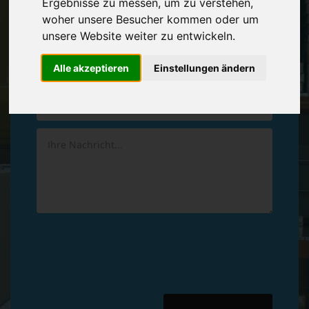
Ergebnisse zu messen, um zu verstehen,
Vereinbaren Sie einen
Rückruf
woher unsere Besucher kommen oder um
unsere Website weiter zu entwickeln.
Hinterlassen Sie uns gern eine persönliche Nachricht.
Alle akzeptieren
Einstellungen ändern