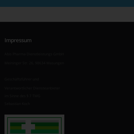
Impressum
Abis Pharma Dienstleistungs GmbH
Meininger Str. 26, 98634 Wasungen
Geschäftsführer und
Verantwortlicher Diensteanbieter
im Sinne des § 7 TMG
Sebastian Koch