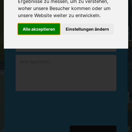
Ergebnisse zu messen, um zu verstehen,
Vereinbaren Sie einen
Rückruf
woher unsere Besucher kommen oder um
unsere Website weiter zu entwickeln.
Hinterlassen Sie uns gern eine persönliche Nachricht.
Alle akzeptieren
Einstellungen ändern