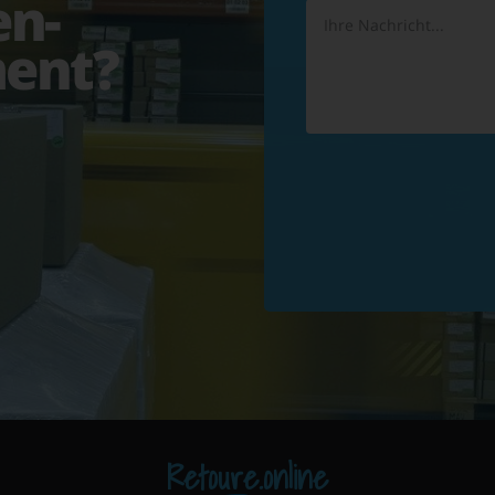
en-
ent?
Retoure.online