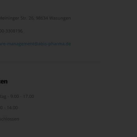
eininger Str. 26, 98634 Wasungen
00-3308196
ure-management@abis-pharma.de
ten
tag - 9.00 - 17.00
0 - 14.00
schlossen