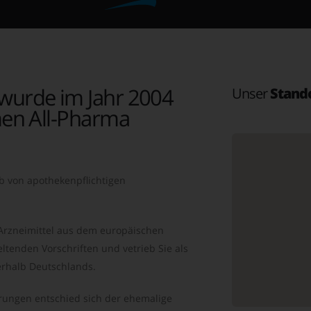
wurde im Jahr 2004
Unser
Stand
en All-Pharma
b von apothekenpflichtigen
 Arzneimittel aus dem europäischen
ltenden Vorschriften und vetrieb Sie als
rhalb Deutschlands.
ungen entschied sich der ehemalige