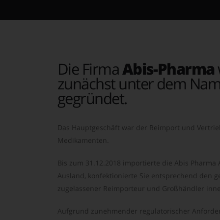
Die Firma
Abis-Pharma
zunächst unter dem Nam
gegründet.
Das Hauptgeschäft war der Reimport und Vertrie
Medikamenten.
Bis zum 31.12.2018 importierte die Abis Pharma
Ausland, konfektionierte Sie entsprechend den ge
zugelassener Reimporteur und Großhändler inne
Aufgrund zunehmender regulatorischer Anforder