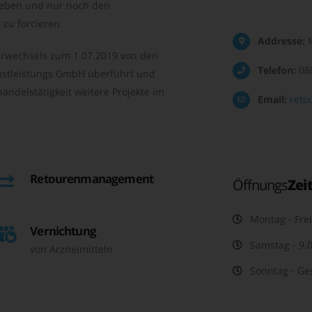
geben und nur noch den
zu forcieren.
Addresse:
M
rwechsels zum 1.07.2019 von den
Telefon:
08
nstleistungs GmbH überführt und
andelstätigkeit weitere Projekte im
Email:
reto
Retourenmanagement
Öffnungs
Zei
Montag - Frei
Vernichtung
Samstag - 9.0
von Arzneimitteln
Sonntag - Ge