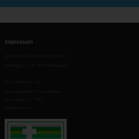
Impressum
Abis Pharma Dienstleistungs GmbH
Meininger Str. 26, 98634 Wasungen
Geschäftsführer und
Verantwortlicher Diensteanbieter
im Sinne des § 7 TMG
Sebastian Koch