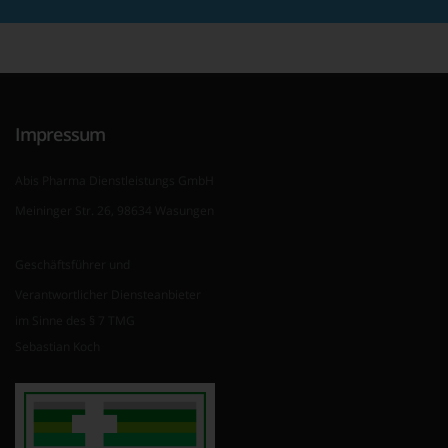
Impressum
Abis Pharma Dienstleistungs GmbH
Meininger Str. 26, 98634 Wasungen
Geschäftsführer und
Verantwortlicher Diensteanbieter
im Sinne des § 7 TMG
Sebastian Koch