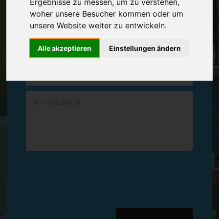
Ergebnisse zu messen, um zu verstehen,
Vereinbaren Sie einen
Rückruf
woher unsere Besucher kommen oder um
unsere Website weiter zu entwickeln.
Hinterlassen Sie uns gern eine persönliche Nachricht.
Alle akzeptieren
Einstellungen ändern