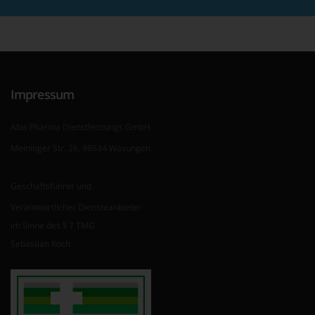
Impressum
Abis Pharma Dienstleistungs GmbH
Meininger Str. 26, 98634 Wasungen
Geschäftsführer und
Verantwortlicher Diensteanbieter
im Sinne des § 7 TMG
Sebastian Koch