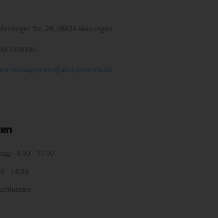
eininger Str. 26, 98634 Wasungen
00-3308196
ure-management@abis-pharma.de
ten
tag - 9.00 - 17.00
0 - 14.00
schlossen