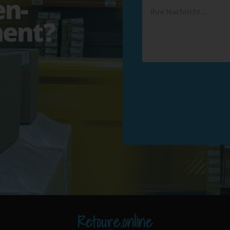
en-
ent?
Retoure.online