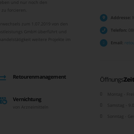
geben und nur noch den
zu forcieren.
Addresse:
M
rwechsels zum 1.07.2019 von den
Telefon:
08
nstleistungs GmbH überführt und
andelstätigkeit weitere Projekte im
Email:
reto
Retourenmanagement
Öffnungs
Zei
Montag - Frei
Vernichtung
Samstag - 9.0
von Arzneimitteln
Sonntag - Ge