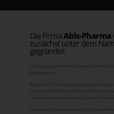
Die Firma
Abis-Pharma
zunächst unter dem Nam
gegründet.
Das Hauptgeschäft war der Reimport und Vertrie
Medikamenten.
Bis zum 31.12.2018 importierte die Abis Pharma
Ausland, konfektionierte Sie entsprechend den ge
zugelassener Reimporteur und Großhändler inne
Aufgrund zunehmender regulatorischer Anforder