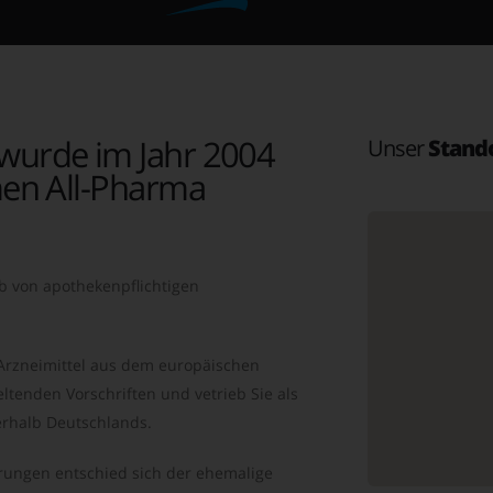
wurde im Jahr 2004
Unser
Stand
en All-Pharma
b von apothekenpflichtigen
 Arzneimittel aus dem europäischen
ltenden Vorschriften und vetrieb Sie als
rhalb Deutschlands.
ungen entschied sich der ehemalige