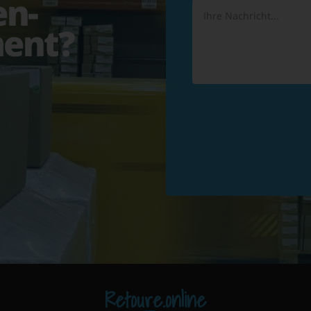
en-
ent?
Retoure.online