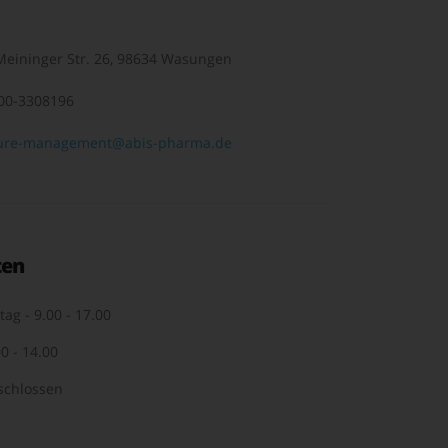
eininger Str. 26, 98634 Wasungen
00-3308196
ure-management@abis-pharma.de
ten
tag - 9.00 - 17.00
0 - 14.00
schlossen