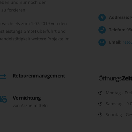
geben und nur noch den
zu forcieren.
Addresse:
M
rwechsels zum 1.07.2019 von den
Telefon:
08
nstleistungs GmbH überführt und
andelstätigkeit weitere Projekte im
Email:
reto
Retourenmanagement
Öffnungs
Zei
Montag - Frei
Vernichtung
Samstag - 9.0
von Arzneimitteln
Sonntag - Ge