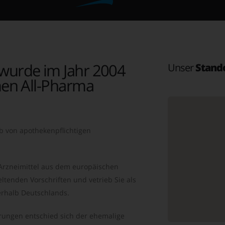
wurde im Jahr 2004
Unser
Stand
en All-Pharma
b von apothekenpflichtigen
 Arzneimittel aus dem europäischen
ltenden Vorschriften und vetrieb Sie als
rhalb Deutschlands.
ungen entschied sich der ehemalige