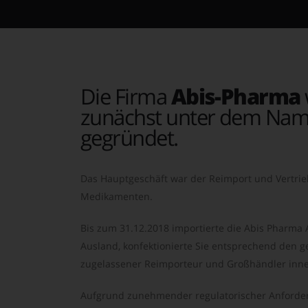
Die Firma
Abis-Pharma
zunächst unter dem Nam
gegründet.
Das Hauptgeschäft war der Reimport und Vertrie
Medikamenten.
Bis zum 31.12.2018 importierte die Abis Pharma
Ausland, konfektionierte Sie entsprechend den ge
zugelassener Reimporteur und Großhändler inne
Aufgrund zunehmender regulatorischer Anforder