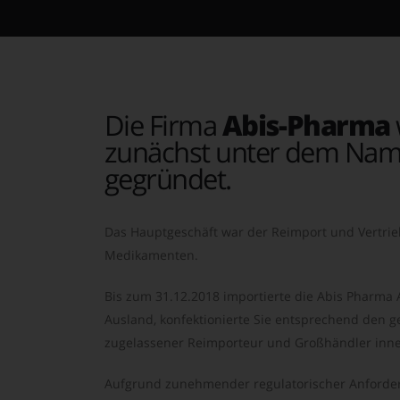
Die Firma
Abis-Pharma
zunächst unter dem Nam
gegründet.
Das Hauptgeschäft war der Reimport und Vertrie
Medikamenten.
Bis zum 31.12.2018 importierte die Abis Pharma
Ausland, konfektionierte Sie entsprechend den ge
zugelassener Reimporteur und Großhändler inne
Aufgrund zunehmender regulatorischer Anforder