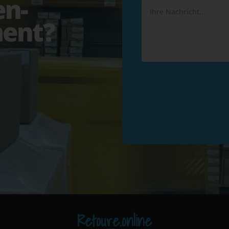
en-
ent?
Retoure.online