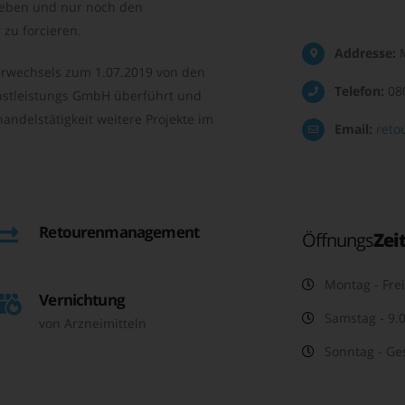
geben und nur noch den
zu forcieren.
Addresse:
M
rwechsels zum 1.07.2019 von den
Telefon:
08
nstleistungs GmbH überführt und
andelstätigkeit weitere Projekte im
Email:
reto
Retourenmanagement
Öffnungs
Zei
Montag - Frei
Vernichtung
Samstag - 9.0
von Arzneimitteln
Sonntag - Ge