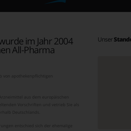
wurde im Jahr 2004
Unser
Stand
en All-Pharma
b von apothekenpflichtigen
 Arzneimittel aus dem europäischen
ltenden Vorschriften und vetrieb Sie als
rhalb Deutschlands.
ungen entschied sich der ehemalige