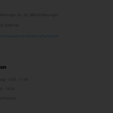
eininger Str. 26, 98634 Wasungen
00-3308196
ure-management@abis-pharma.de
ten
tag - 9.00 - 17.00
0 - 14.00
schlossen