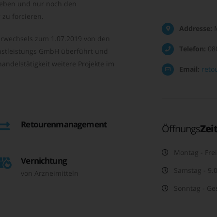
geben und nur noch den
zu forcieren.
Addresse:
M
rwechsels zum 1.07.2019 von den
Telefon:
08
nstleistungs GmbH überführt und
andelstätigkeit weitere Projekte im
Email:
reto
Retourenmanagement
Öffnungs
Zei
Montag - Frei
Vernichtung
Samstag - 9.0
von Arzneimitteln
Sonntag - Ge