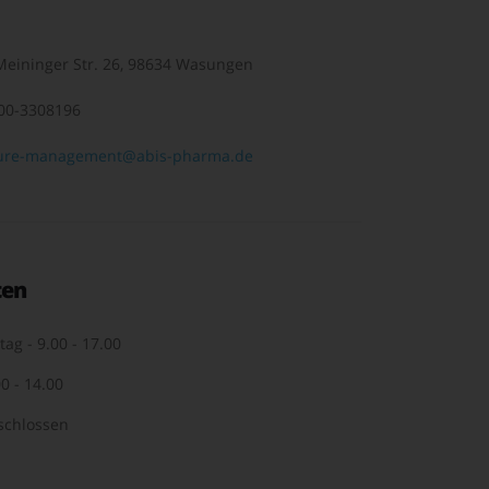
eininger Str. 26, 98634 Wasungen
00-3308196
ure-management@abis-pharma.de
ten
tag - 9.00 - 17.00
0 - 14.00
schlossen