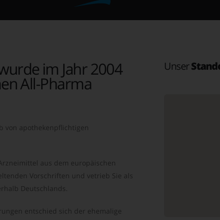
wurde im Jahr 2004
Unser
Stand
en All-Pharma
b von apothekenpflichtigen
 Arzneimittel aus dem europäischen
ltenden Vorschriften und vetrieb Sie als
rhalb Deutschlands.
ungen entschied sich der ehemalige