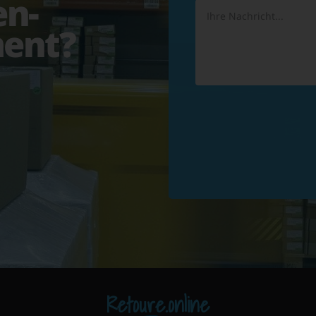
en-
ent?
Retoure.online