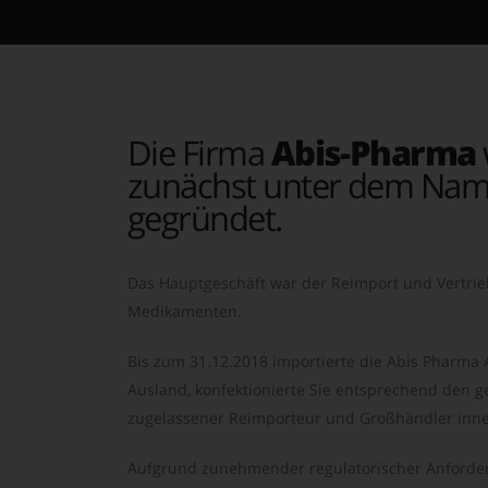
Die Firma
Abis-Pharma
zunächst unter dem Nam
gegründet.
Das Hauptgeschäft war der Reimport und Vertrie
Medikamenten.
Bis zum 31.12.2018 importierte die Abis Pharma
Ausland, konfektionierte Sie entsprechend den ge
zugelassener Reimporteur und Großhändler inne
Aufgrund zunehmender regulatorischer Anforder