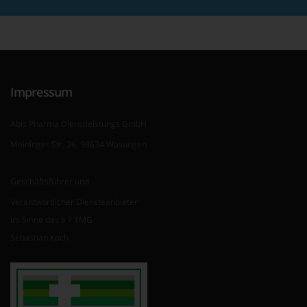
Impressum
Abis Pharma Dienstleistungs GmbH
Meininger Str. 26, 98634 Wasungen
Geschäftsführer und
Verantwortlicher Diensteanbieter
im Sinne des § 7 TMG
Sebastian Koch