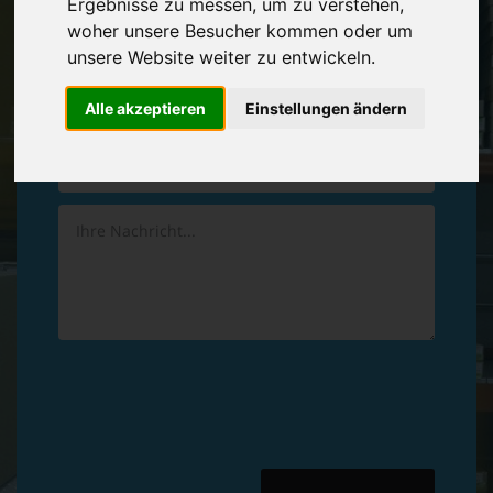
Ergebnisse zu messen, um zu verstehen,
Vereinbaren Sie einen
Rückruf
woher unsere Besucher kommen oder um
unsere Website weiter zu entwickeln.
Hinterlassen Sie uns gern eine persönliche Nachricht.
Alle akzeptieren
Einstellungen ändern