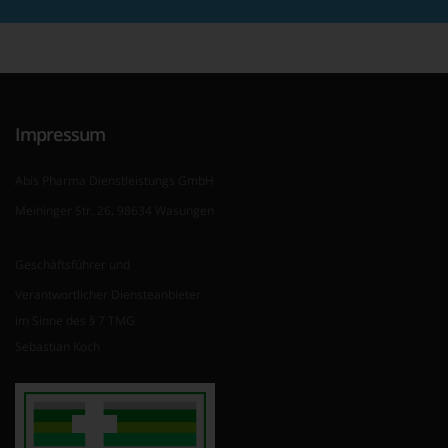
Impressum
Abis Pharma Dienstleistungs GmbH
Meininger Str. 26, 98634 Wasungen
Geschäftsführer und
Verantwortlicher Diensteanbieter
im Sinne des § 7 TMG
Sebastian Koch