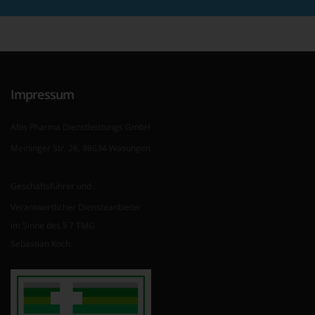
Impressum
Abis Pharma Dienstleistungs GmbH
Meininger Str. 26, 98634 Wasungen
Geschäftsführer und
Verantwortlicher Diensteanbieter
im Sinne des § 7 TMG
Sebastian Koch