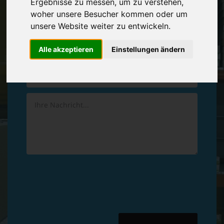
Ergebnisse zu messen, um zu verstehen,
Vereinbaren Sie einen
Rückruf
woher unsere Besucher kommen oder um
unsere Website weiter zu entwickeln.
Hinterlassen Sie uns gern eine persönliche Nachricht.
Alle akzeptieren
Einstellungen ändern