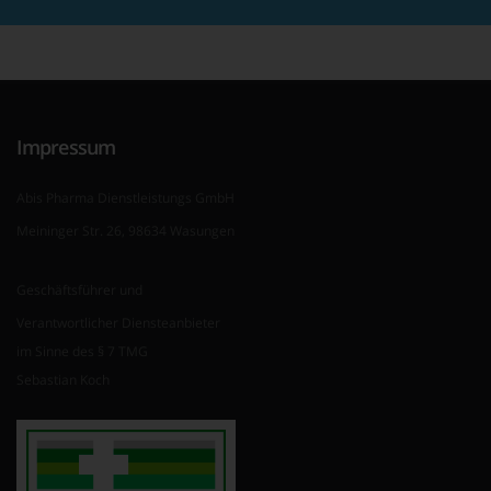
Impressum
Abis Pharma Dienstleistungs GmbH
Meininger Str. 26, 98634 Wasungen
Geschäftsführer und
Verantwortlicher Diensteanbieter
im Sinne des § 7 TMG
Sebastian Koch