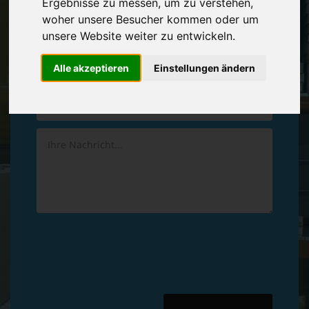
Ergebnisse zu messen, um zu verstehen,
Vereinbaren Sie einen
Rückruf
woher unsere Besucher kommen oder um
unsere Website weiter zu entwickeln.
Hinterlassen Sie uns gern eine persönliche Nachricht.
Alle akzeptieren
Einstellungen ändern