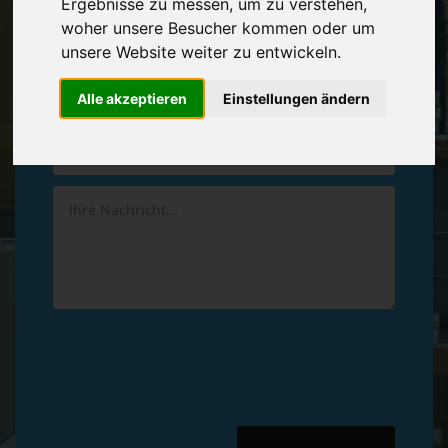
Ergebnisse zu messen, um zu verstehen,
Vereinbaren Sie einen
Rückruf
woher unsere Besucher kommen oder um
unsere Website weiter zu entwickeln.
Hinterlassen Sie uns gern eine persönliche Nachricht.
Alle akzeptieren
Einstellungen ändern