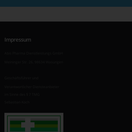
Impressum
Abis Pharma Dienstleistungs GmbH
Meininger Str. 26, 98634 Wasungen
Geschäftsführer und
Verantwortlicher Diensteanbieter
im Sinne des § 7 TMG
Sebastian Koch