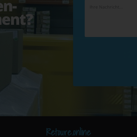
en-
ent?
Retoure.online