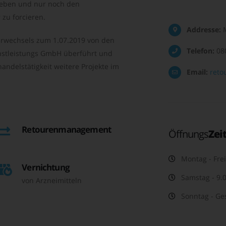
geben und nur noch den
zu forcieren.
Addresse:
M
rwechsels zum 1.07.2019 von den
Telefon:
08
nstleistungs GmbH überführt und
andelstätigkeit weitere Projekte im
Email:
reto
Retourenmanagement
Öffnungs
Zei
Montag - Frei
Vernichtung
Samstag - 9.0
von Arzneimitteln
Sonntag - Ge