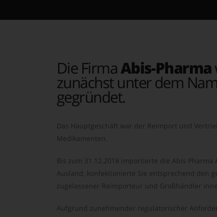
Die Firma
Abis-Pharma
zunächst unter dem Nam
gegründet.
Das Hauptgeschäft war der Reimport und Vertrie
Medikamenten.
Bis zum 31.12.2018 importierte die Abis Pharma
Ausland, konfektionierte Sie entsprechend den ge
zugelassener Reimporteur und Großhändler inne
Aufgrund zunehmender regulatorischer Anforder