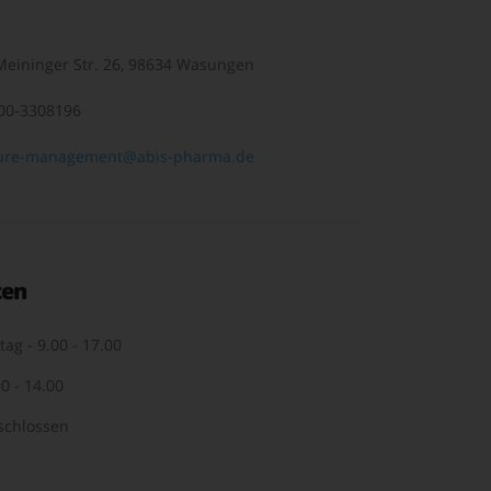
eininger Str. 26, 98634 Wasungen
00-3308196
ure-management@abis-pharma.de
ten
tag - 9.00 - 17.00
0 - 14.00
schlossen