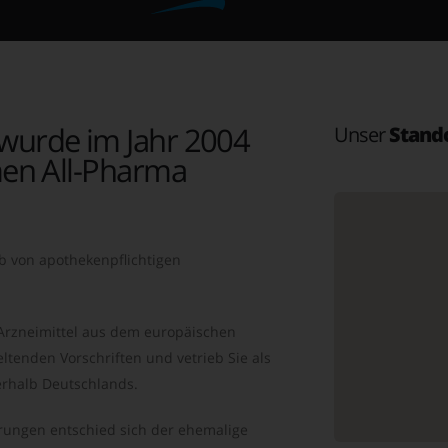
wurde im Jahr 2004
Unser
Stand
en All-Pharma
b von apothekenpflichtigen
 Arzneimittel aus dem europäischen
ltenden Vorschriften und vetrieb Sie als
rhalb Deutschlands.
ungen entschied sich der ehemalige