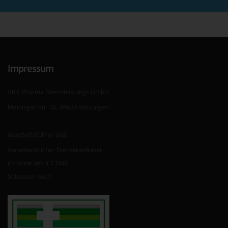
Impressum
Abis Pharma Dienstleistungs GmbH
Meininger Str. 26, 98634 Wasungen
Geschäftsführer und
Verantwortlicher Diensteanbieter
im Sinne des § 7 TMG
Sebastian Koch