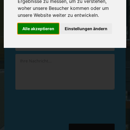
Ergebnisse zu messen, um zu verstehen,
Vereinbaren Sie einen
Rückruf
woher unsere Besucher kommen oder um
unsere Website weiter zu entwickeln.
Hinterlassen Sie uns gern eine persönliche Nachricht.
Alle akzeptieren
Einstellungen ändern