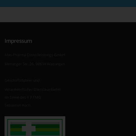
Impressum
Abis Pharma Dienstleistungs GmbH
Meininger Str. 26, 98634 Wasungen
Geschäftsführer und
Verantwortlicher Diensteanbieter
im Sinne des § 7 TMG
Sebastian Koch