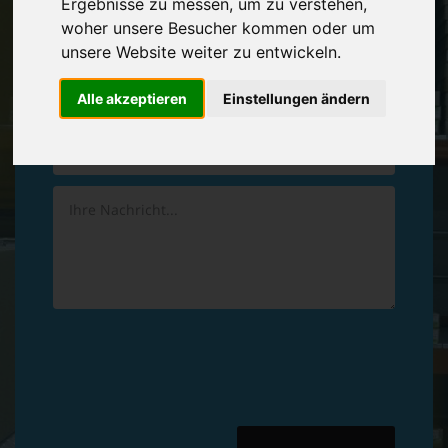
Ergebnisse zu messen, um zu verstehen,
Vereinbaren Sie einen
Rückruf
woher unsere Besucher kommen oder um
unsere Website weiter zu entwickeln.
Hinterlassen Sie uns gern eine persönliche Nachricht.
Alle akzeptieren
Einstellungen ändern