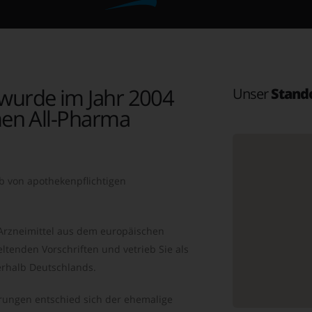
wurde im Jahr 2004
Unser
Stand
en All-Pharma
b von apothekenpflichtigen
 Arzneimittel aus dem europäischen
ltenden Vorschriften und vetrieb Sie als
rhalb Deutschlands.
ungen entschied sich der ehemalige