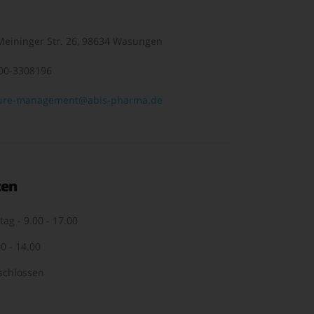
eininger Str. 26, 98634 Wasungen
00-3308196
ure-management@abis-pharma.de
ten
tag - 9.00 - 17.00
0 - 14.00
schlossen