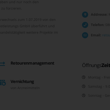
geben und nur noch den
zu forcieren.
Addresse:
M
rwechsels zum 1.07.2019 von den
Telefon:
08
nstleistungs GmbH überführt und
andelstätigkeit weitere Projekte im
Email:
reto
Retourenmanagement
Öffnungs
Zei
Montag - Frei
Vernichtung
Samstag - 9.0
von Arzneimitteln
Sonntag - Ge