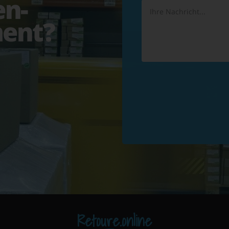
en-
ent?
Retoure.online