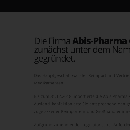
Die Firma
Abis-Pharma
zunächst unter dem Nam
gegründet.
Das Hauptgeschäft war der Reimport und Vertrie
Medikamenten.
Bis zum 31.12.2018 importierte die Abis Pharma
Ausland, konfektionierte Sie entsprechend den ge
zugelassener Reimporteur und Großhändler inne
Aufgrund zunehmender regulatorischer Anforder