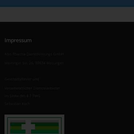
Impressum
Abis Pharma Dienstleistungs GmbH
Meininger Str. 26, 98634 Wasungen
Geschäftsführer und
Verantwortlicher Diensteanbieter
im Sinne des § 7 TMG
Sebastian Koch