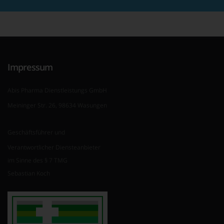
Impressum
Abis Pharma Dienstleistungs GmbH
Meininger Str. 26, 98634 Wasungen
Geschäftsführer und
Verantwortlicher Diensteanbieter
im Sinne des § 7 TMG
Sebastian Koch