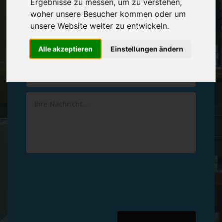
Ergebnisse zu messen, um zu verstehen,
Vereinbaren Sie einen
Rückruf
woher unsere Besucher kommen oder um
unsere Website weiter zu entwickeln.
Hinterlassen Sie uns gern eine persönliche Nachricht.
Alle akzeptieren
Einstellungen ändern