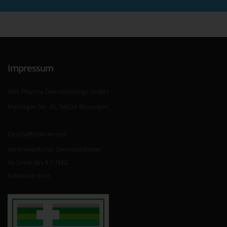
Impressum
Abis Pharma Dienstleistungs GmbH
Meininger Str. 26, 98634 Wasungen
Geschäftsführer und
Verantwortlicher Diensteanbieter
im Sinne des § 7 TMG
Sebastian Koch