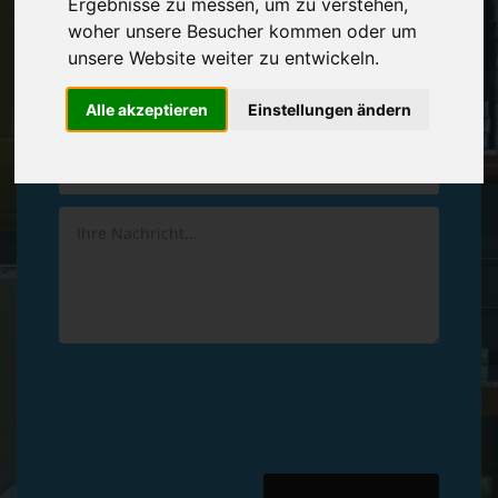
Ergebnisse zu messen, um zu verstehen,
Vereinbaren Sie einen
Rückruf
woher unsere Besucher kommen oder um
unsere Website weiter zu entwickeln.
Hinterlassen Sie uns gern eine persönliche Nachricht.
Alle akzeptieren
Einstellungen ändern