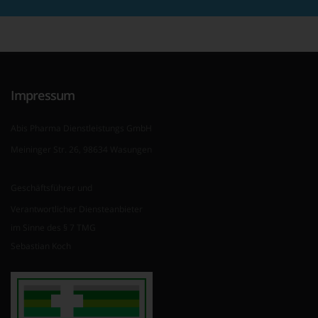
Impressum
Abis Pharma Dienstleistungs GmbH
Meininger Str. 26, 98634 Wasungen
Geschäftsführer und
Verantwortlicher Diensteanbieter
im Sinne des § 7 TMG
Sebastian Koch